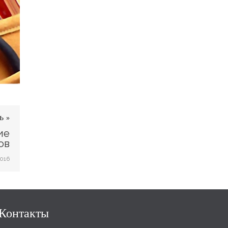
ь »
ие
ов
2016
Контакты