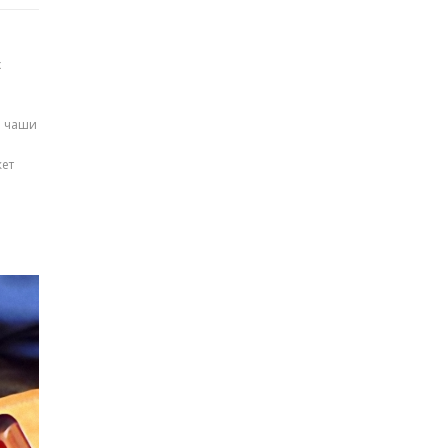
х
й чаши
жет