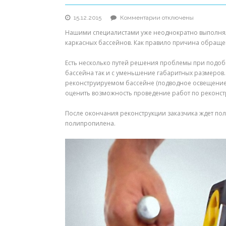
к
15.12.2015
Комментарии
отключены
записи
Нашими специалистами уже неоднократно выполняли
Реконструкция
каркасных бассейнов. Как правило причина обраще
мозаичных
и
Есть несколько путей решения проблемы при подо
пленочных
бассейна так и с уменьшение габаритных размеров
бассейнов
реконструируемом бассейне (подводное освещение, п
оценить возможность проведение работ по реконст
После окончания реконструкции заказчика ждет по
полипропилена.