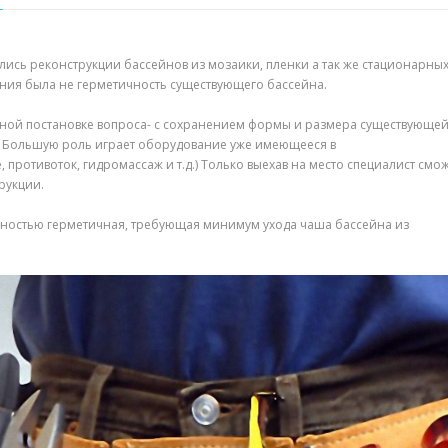
сь реконструкции бассейнов из мозаики, пленки а так же стационарны
ния была не герметичность существующего бассейна.
бной постановке вопроса- с сохранением формы и размера существующе
. Большую роль играет оборудование уже имеющееся в
ротивоток, гидромассаж и т.д.) Только выехав на место специалист смо
рукции.
лностью герметичная, требующая минимум ухода чаша бассейна из